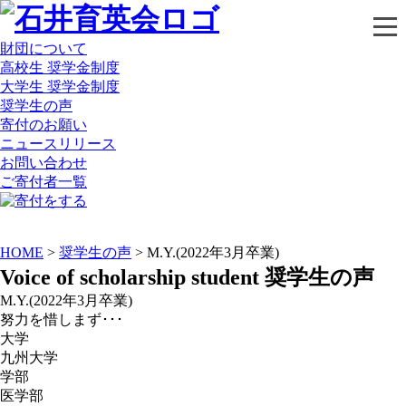
財団について
高校生 奨学金制度
大学生 奨学金制度
奨学生の声
寄付のお願い
ニュースリリース
お問い合わせ
ご寄付者一覧
HOME
>
奨学生の声
> M.Y.(2022年3月卒業)
Voice of scholarship student
奨学生の声
M.Y.(2022年3月卒業)
努力を惜しまず･･･
大学
九州大学
学部
医学部