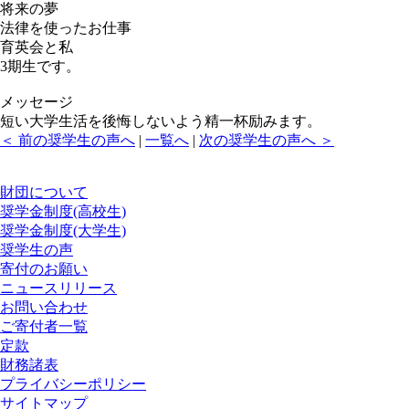
将来の夢
法律を使ったお仕事
育英会と私
3期生です。
メッセージ
短い大学生活を後悔しないよう精一杯励みます。
＜ 前の奨学生の声へ
|
一覧へ
|
次の奨学生の声へ ＞
財団について
奨学金制度(高校生)
奨学金制度(大学生)
奨学生の声
寄付のお願い
ニュースリリース
お問い合わせ
ご寄付者一覧
定款
財務諸表
プライバシーポリシー
サイトマップ