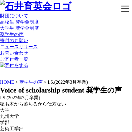
財団について
高校生 奨学金制度
大学生 奨学金制度
奨学生の声
寄付のお願い
ニュースリリース
お問い合わせ
ご寄付者一覧
HOME
>
奨学生の声
> I.S.(2022年3月卒業)
Voice of scholarship student
奨学生の声
I.S.(2022年3月卒業)
猿も木から落ちるから仕方ない
大学
九州大学
学部
芸術工学部